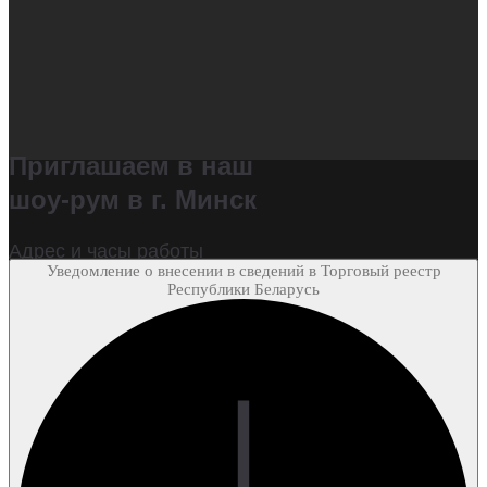
Приглашаем в наш
шоу-рум в г. Минск
Адрес и часы работы
Уведомление о внесении в сведений в Торговый реестр
Стариновская, 27, офис 7н.
Республики Беларусь
Пн-Пт 10.00-19.00, Сб-Вс 11.00-17.00
Телефон
Email
farbenshtrasse@gmail.com