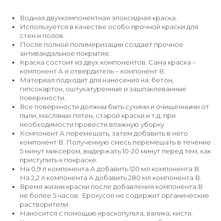
Водная двухкомпонентная эпоксидная краска.
Используется в качестве особо прочной краски для
стен и полов.
После полной полимеризации создает прочное
антивандальное покрытие.
Краска состоит из двух компонентов. Сама краска –
компонент А и отвердитель – компонент В.
Материал подходит для нанесения на: бетон,
гипсокартон, оштукатуренные и зашпаклеванные
поверхности.
Все поверхности должны быть сухими и очищенными от
пыли, масляных пятен, старой краски и т.д. при
необходимости провести влажную уборку
Компонент А перемешать, затем добавить в него
компонент В. Полученную смесь перемешать в течение
5 минут миксером, выдержать 10-20 минут перед тем, как
приступить к покраске.
На 0,9 л компонента А добавить 120 мл компонента В.
На 2,2 л компонента А добавить 280 мл компонента В.
Время жизни краски после добавления компонента В
не более 5 часов. Epoxycon не содержит органические
растворители.
Наносится с помощью краскопульта, валика, кисти.