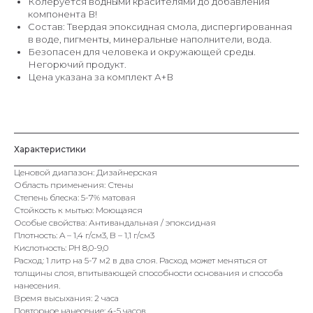
Колеруется водными красителями до добавления
компонента В!
Состав: Твердая эпоксидная смола, диспергированная
в воде, пигменты, минеральные наполнители, вода.
Безопасен для человека и окружающей среды.
Негорючий продукт.
Цена указана за комплект А+В
@
Характеристики
Ценовой диапазон: Дизайнерская
Область применения: Стены
Степень блеска: 5-7% матовая
Стойкость к мытью: Моющаяся
Особые свойства: Антивандальная / эпоксидная
Плотность: A – 1,4 г/cм3, B – 1,1 г/cм3
Кислотность: РН 8,0-9,0
Расход: 1 литр на 5-7 м2 в два слоя. Расход может меняться от
толщины слоя, впитывающей способности основания и способа
нанесения.
Время высыхания: 2 часа
Повторное нанесение: 4-5 часов