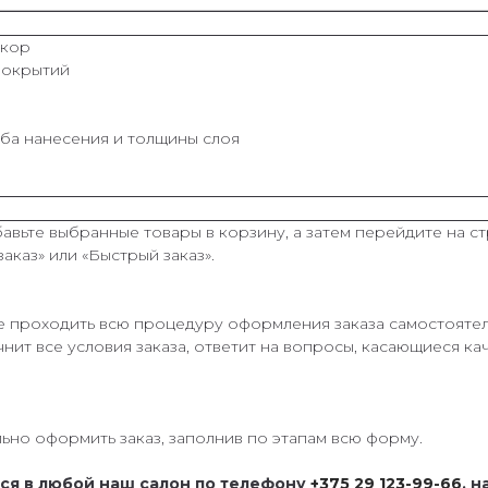
екор
покрытий
соба нанесения и толщины слоя
авьте выбранные товары в корзину, а затем перейдите на с
аказ» или «Быстрый заказ».
е проходить всю процедуру оформления заказа самостоятел
нит все условия заказа, ответит на вопросы, касающиеся кач
ьно оформить заказ, заполнив по этапам всю форму.
ься в любой наш салон по телефону
+375 29 123-99-66
, 