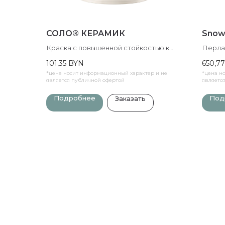
СОЛО® КЕРАМИК
Snow 
Краска с повышенной стойкостью к
Перла
износу и шелковистым блеском.
архит
101,35
BYN
650,77
ВСЕГДА В НАЛИЧИИ
облач
*цена носит информационный характер и не
*цена н
быстр
является публичной офертой
являетс
Подробнее
Под
Заказать