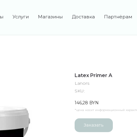
ты
Услуги
Магазины
Доставка
Партнёрам
anors и HYGGE
Latex Primer A
Lanors
SKU:
146,28
BYN
*цена носит информационный характе
Заказать