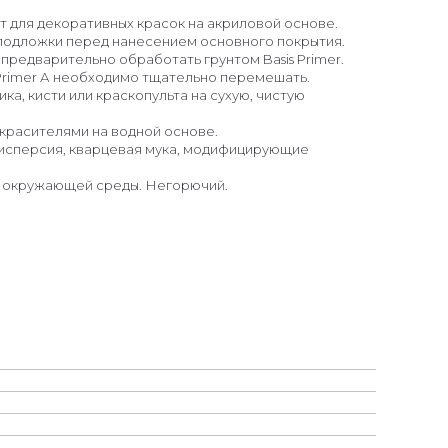
т для декоративных красок на акриловой основе.
подложки перед нанесением основного покрытия.
редварительно обработать грунтом Basis Primer.
Primer А необходимо тщательно перемешать.
а, кисти или краскопульта на сухую, чистую
 красителями на водной основе.
дисперсия, кварцевая мука, модифицирующие
и окружающей среды. Негорючий.