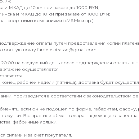
. 7н;
а и МКАД до 10 км при заказе до 1000 BYN;
инска и МКАД до 10 км при заказе от 1000 BYN;
транспортными компаниями («M&M» и пр.)
 подтверждение оплаты путем предоставления копии платеж
ектронную почту farbenshtrasse@gmail.com
о 20:00 на следующий день после подтверждения оплаты в п
а этаж не осуществляется.
ствляется.
 конец рабочей недели (пятница), доставка будет осуществл
ании, производится в соответствии с законодательством ре
менять, если он не подошел по форме, габаритам, фасону, 
о покупки. Возврат или обмен товара надлежащего качества 
йства, фабричные ярлыки.
я силами и за счет покупателя.