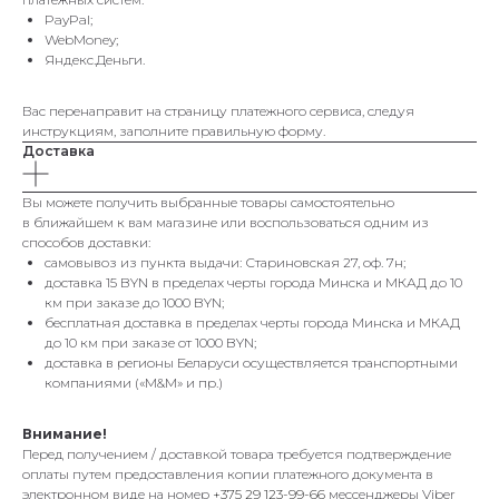
PayPal;
WebMoney;
Яндекс.Деньги.
Вас перенаправит на страницу платежного сервиса, следуя
инструкциям, заполните правильную форму.
Доставка
Вы можете получить выбранные товары самостоятельно
в ближайшем к вам магазине или воспользоваться одним из
способов доставки:
самовывоз из пункта выдачи: Стариновская 27, оф. 7н;
доставка 15 BYN в пределах черты города Минска и МКАД до 10
км при заказе до 1000 BYN;
бесплатная доставка в пределах черты города Минска и МКАД
до 10 км при заказе от 1000 BYN;
доставка в регионы Беларуси осуществляется транспортными
компаниями («M&M» и пр.)
Внимание!
Перед получением / доставкой товара требуется подтверждение
оплаты путем предоставления копии платежного документа в
электронном виде на номер
+375 29 123-99-66
мессенджеры Viber