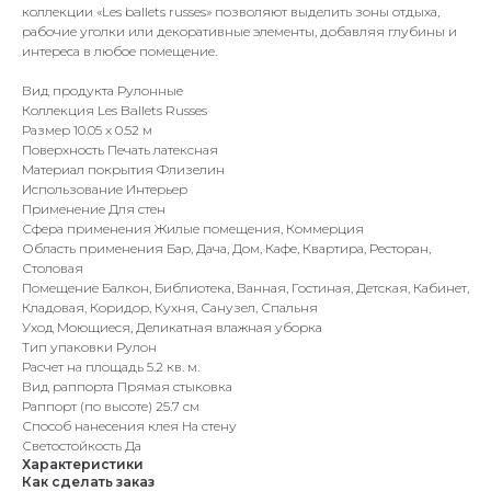
коллекции «Les ballets russes» позволяют выделить зоны отдыха,
рабочие уголки или декоративные элементы, добавляя глубины и
интереса в любое помещение.
Вид продукта Рулонные
Коллекция Les Ballets Russes
Размер 10.05 x 0.52 м
Поверхность Печать латексная
Материал покрытия Флизелин
Использование Интерьер
Применение Для стен
Сфера применения Жилые помещения, Коммерция
Область применения Бар, Дача, Дом, Кафе, Квартира, Ресторан,
Столовая
Помещение Балкон, Библиотека, Ванная, Гостиная, Детская, Кабинет,
Кладовая, Коридор, Кухня, Санузел, Спальня
Уход Моющиеся, Деликатная влажная уборка
Тип упаковки Рулон
Расчет на площадь 5.2 кв. м.
Вид раппорта Прямая стыковка
Раппорт (по высоте) 25.7 см
Способ нанесения клея На стену
Светостойкость Да
Характеристики
Как сделать заказ