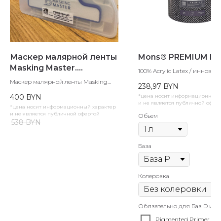
Маскер малярной ленты
Mons® PREMIUM PA
Masking Master.
100% Acrylic Latex / иннова
Оригинал! Нидерланды!
полиуретан-каолинова
Маскер малярной ленты Masking
238,97
BYN
многофункциональная инт
Master в Минске
краска.
в наличии, мало
400
BYN
*цена носит информационный 
и не является публичной офер
*цена носит информационный характер
и не является публичной офертой
Обьем
538
BYN
База
Колеровка
Обязательно для Баз D и T
Pigmented Primer 1л 