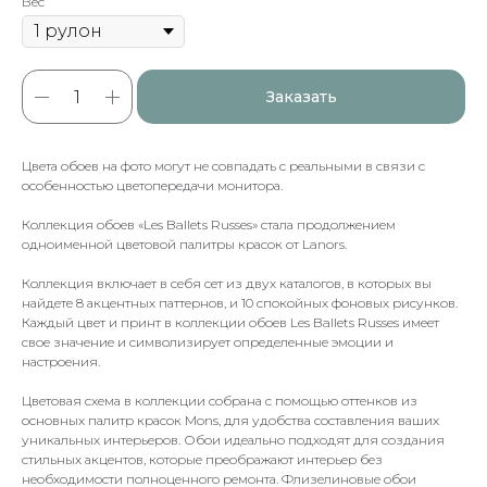
Вес
Заказать
Цвета обоев на фото могут не совпадать с реальными в связи с
особенностью цветопередачи монитора.
Коллекция обоев «Les Ballets Russes» стала продолжением
одноименной цветовой палитры красок от Lanors.
Коллекция включает в себя сет из двух каталогов, в которых вы
найдете 8 акцентных паттернов, и 10 спокойных фоновых рисунков.
Каждый цвет и принт в коллекции обоев Les Ballets Russes имеет
свое значение и символизирует определенные эмоции и
настроения.
Цветовая схема в коллекции собрана с помощью оттенков из
основных палитр красок Mons, для удобства составления ваших
уникальных интерьеров. Обои идеально подходят для создания
стильных акцентов, которые преображают интерьер без
необходимости полноценного ремонта. Флизелиновые обои