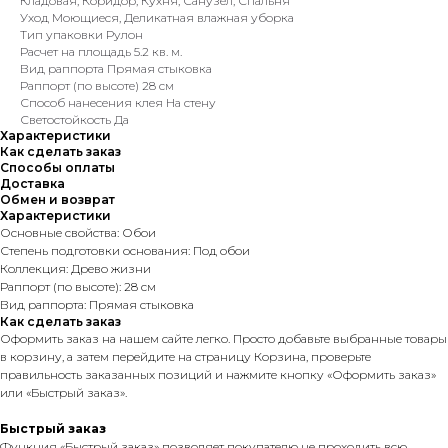
Кладовая, Коридор, Кухня, Санузел, Спальня
Уход Моющиеся, Деликатная влажная уборка
Тип упаковки Рулон
Расчет на площадь 5.2 кв. м.
Вид раппорта Прямая стыковка
Раппорт (по высоте) 28 см
Способ нанесения клея На стену
Светостойкость Да
Характеристики
Как сделать заказ
Способы оплаты
Доставка
Обмен и возврат
Характеристики
Основные свойства: Обои
Степень подготовки основания: Под обои
Коллекция: Древо жизни
Раппорт (по высоте): 28 см
Вид раппорта: Прямая стыковка
Как сделать заказ
Оформить заказ на нашем сайте легко. Просто добавьте выбранные товары
в корзину, а затем перейдите на страницу Корзина, проверьте
правильность заказанных позиций и нажмите кнопку «Оформить заказ»
или «Быстрый заказ».
Быстрый заказ
Функция «Быстрый заказ» позволяет покупателю не проходить всю