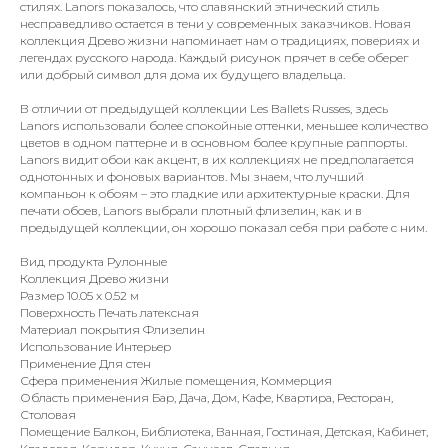
стилях. Lanors показалось, что славянский этнический стиль
несправедливо остается в тени у современных заказчиков. Новая
коллекция Древо жизни напоминает нам о традициях, повериях и
легендах русского народа. Каждый рисунок прячет в себе оберег
или добрый символ для дома их будущего владельца.
В отличии от предыдущей коллекции Les Ballets Russes, здесь
Lanors использовали более спокойные оттенки, меньшее количество
цветов в одном паттерне и в основном более крупные раппорты.
Lanors видит обои как акцент, в их коллекциях не предполагается
однотонных и фоновых вариантов. Мы знаем, что лучший
компаньон к обоям – это гладкие или архитектурные краски. Для
печати обоев, Lanors выбрали плотный флизелин, как и в
предыдущей коллекции, он хорошо показал себя при работе с ним.
Вид продукта Рулонные
Коллекция Древо жизни
Размер 10.05 x 0.52 м
Поверхность Печать латексная
Материал покрытия Флизелин
Использование Интерьер
Применение Для стен
Сфера применения Жилые помещения, Коммерция
Область применения Бар, Дача, Дом, Кафе, Квартира, Ресторан,
Столовая
Помещение Балкон, Библиотека, Ванная, Гостиная, Детская, Кабинет,