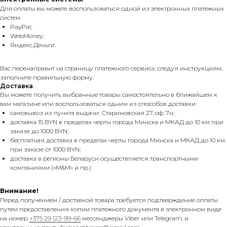
Для оплаты вы можете воспользоваться одной из электронных платежных
систем:
PayPal;
WebMoney;
Яндекс.Деньги.
Вас перенаправит на страницу платежного сервиса, следуя инструкциям,
заполните правильную форму.
Доставка
Вы можете получить выбранные товары самостоятельно в ближайшем к
вам магазине или воспользоваться одним из способов доставки:
самовывоз из пункта выдачи: Стариновская 27, оф. 7н;
доставка 15 BYN в пределах черты города Минска и МКАД до 10 км при
заказе до 1000 BYN;
бесплатная доставка в пределах черты города Минска и МКАД до 10 км
при заказе от 1000 BYN;
доставка в регионы Беларуси осуществляется транспортными
компаниями («M&M» и пр.)
Внимание!
Перед получением / доставкой товара требуется подтверждение оплаты
путем предоставления копии платежного документа в электронном виде
на номер
+375 29 123-99-66
мессенджеры Viber или Telegram, и