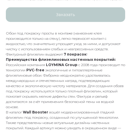
Заказать
Обои под покраску просты в монтаже (нанесение клея
производится только на стену), легко переносят контакт с
жидкостью, что значительно упрощает уход за ними, и допускают
чистку с использованием слабых и неагрессивных средств.
Фактурный флизелин выдержит
7 покрасок
!
Преимущества флизелиновых настенных покрытий:
Российская компания
LOYMINA Group
с 2008 года производит по
технологии
PVC-free
экологичные и гипоаллергенные
флизелиновые обои. Фабрика неоднократно удостаивалась
международных и отечественных наград, подтверждающих
качество и экологическую чистоту материалов. Для создания обоев
под покраску используется только плотный флизелин, который
помогает скрывать мелкие дефекты стен. Фактура и рельеф
достигаются за счёт применения безопасной пены на водной
основе.
В каталог
Wall Booster
вошёл модернизированный гладкий
флизелин под покраску, созданный по улучшенной технологии.
Также представлены новые актуальные дизайны настенных
покрытий. Каждый артикул можно увидеть в окрашенном виде —