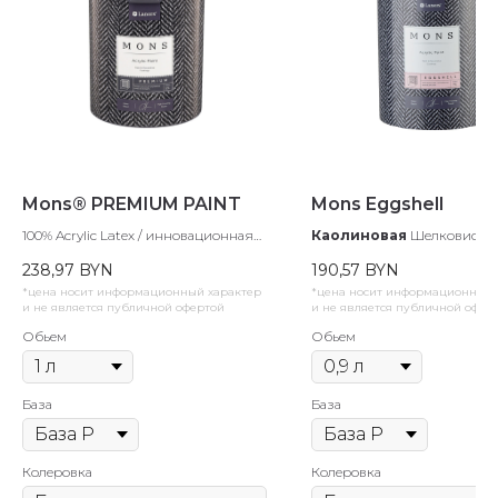
Mons® PREMIUM PAINT
Mons Eggshell
100% Acrylic Latex / инновационная
Каолиновая
Шелковисто-
полиуретан-каолиновая
дизайнерская акриловая к
238,97
BYN
190,57
BYN
многофункциональная интерьерная
для стен
в наличии
краска.
в наличии, мало
*цена носит информационный характер
*цена носит информационный 
и не является публичной офертой
и не является публичной офер
Обьем
Обьем
База
База
Колеровка
Колеровка