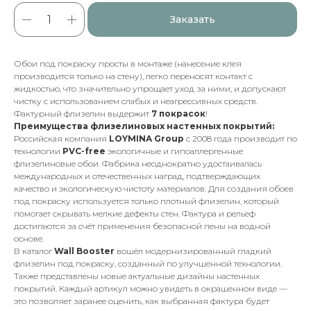
Заказать
Обои под покраску просты в монтаже (нанесение клея
производится только на стену), легко переносят контакт с
жидкостью, что значительно упрощает уход за ними, и допускают
чистку с использованием слабых и неагрессивных средств.
Фактурный флизелин выдержит
7 покрасок
!
Преимущества флизелиновых настенных покрытий:
Российская компания
LOYMINA Group
с 2008 года производит по
технологии
PVC-free
экологичные и гипоаллергенные
флизелиновые обои. Фабрика неоднократно удостаивалась
международных и отечественных наград, подтверждающих
качество и экологическую чистоту материалов. Для создания обоев
под покраску используется только плотный флизелин, который
помогает скрывать мелкие дефекты стен. Фактура и рельеф
достигаются за счёт применения безопасной пены на водной
основе.
В каталог
Wall Booster
вошёл модернизированный гладкий
флизелин под покраску, созданный по улучшенной технологии.
Также представлены новые актуальные дизайны настенных
покрытий. Каждый артикул можно увидеть в окрашенном виде —
это позволяет заранее оценить, как выбранная фактура будет