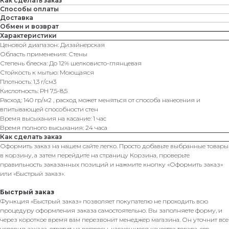
Как сделать заказ
Способы оплаты
Доставка
Обмен и возврат
Характеристики
Ценовой диапазон: Дизайнерская
Область применения: Стены
Степень блеска: До 12% шелковисто-глянцевая
Стойкость к мытью: Моющаяся
Плотность: 1,3 г/cм3
Кислотность: РН 7,5-8,5
Расход: 140 гр/м2 , расход может меняться от способа нанесения и
впитывающей способности стен
Время высыхания на касание: 1 час
Время полного высыхания: 24 часа
Как сделать заказ
Оформить заказ на нашем сайте легко. Просто добавьте выбранные товары
в корзину, а затем перейдите на страницу Корзина, проверьте
правильность заказанных позиций и нажмите кнопку «Оформить заказ»
или «Быстрый заказ».
Быстрый заказ
Функция «Быстрый заказ» позволяет покупателю не проходить всю
процедуру оформления заказа самостоятельно. Вы заполняете форму, и
через короткое время вам перезвонит менеджер магазина. Он уточнит все
условия заказа, ответит на вопросы, касающиеся качества товара, его