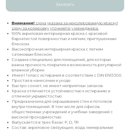
Заказать
Внимание!
Цена указана за неколерованную краску!
Цену за колеровку уточняйте у менеджера.
100% акриловая интерьерная краска с красивой
бархатистой поверхностью и мягким, приглушенным
блеском.
Высокопрочная интерьерная краска с легким
сатиновым блеском.
Создана специально для помещений, для которых
важна прочность покрытия и возможность регулярной
влажной уборки.
Имеет 1 класс истирания в соответствии с DIN EN13300.
Простая в нанесении и уходе.
Быстро сохнет, не имеет неприятных запахов.
Краска отличается устойчивостью к истиранию и
отличной укрывистостью.
Предназначена для окрашивания стен и потолков
внутри помещений. В том числе для офисов,
общественных учреждений и учебных заведений с
высокой проходимостью.
Выпускается в трех базах: P, D, TR
Состав: акриловое связующее, вода, минеральные