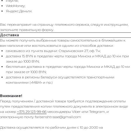
PayPal;
WebMoney;
Яндекс.Деньги.
Вас перенаправит на страницу платежного сервиса, следуя инструкциям,
заполните правильную форму.
Доставка
Вы можете получить выбранные товары самостоятельно в ближайшем к
вам магазине или воспользоваться одним из способов доставки:
самовывоз из пункта выдачи: Стариновская 27, оф. 7н;
доставка 15 BYN в пределах черты города Минска и МКАД до 10 км при
заказе до 1000 BYN;
бесплатная доставка в пределах черты города Минска и МКАД до 10 км
при заказе от 1000 BYN;
доставка в регионы Беларуси осуществляется транспортными
компаниями («M&M» и пр.)
Внимание!
Перед получением / доставкой товара требуется подтверждение оплаты
путем предоставления копии платежного документа в электронном виде
на номер
+375 29 123-99-66
мессенджеры Viber или Telegram, и
электронную почту farbenshtrasse@gmail.com
Доставка осуществляется по рабочим дням с 10 до 20:00 на