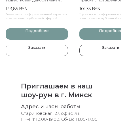
штукатурка, создает на
стойкостью к износу и
143,85
BYN
101,35
BYN
поверхности эффект камня
шелковистым блеском.
*цена носит информационный характер
*цена носит информационный 
травертин
под заказ
ВСЕГДА В НАЛИЧИИ
и не является публичной офертой
и не является публичной офер
Подробнее
Подробнее
Заказать
Заказать
Приглашаем в наш
шоу-рум в г. Минск
Адрес и часы работы
Стариновская, 27, офис 7н.
Пн-Пт 10.00-19.00, Сб-Вс 11.00-17.00