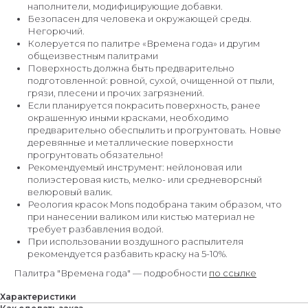
наполнители, модифицирующие добавки.
Безопасен для человека и окружающей среды.
Негорючий.
Колеруется по палитре «Времена года» и другим
общеизвестным палитрами
Поверхность должна быть предварительно
подготовленной: ровной, сухой, очищенной от пыли,
грязи, плесени и прочих загрязнений.
Если планируется покрасить поверхность, ранее
окрашенную иными красками, необходимо
предварительно обеспылить и прогрунтовать. Новые
деревянные и металлические поверхности
прогрунтовать обязательно!
Рекомендуемый инструмент: нейлоновая или
полиэстеровая кисть, мелко- или средневорсный
велюровый валик.
Реология красок Mons подобрана таким образом, что
при нанесении валиком или кистью материал не
требует разбавления водой.
При использовании воздушного распылителя
рекомендуется разбавить краску на 5-10%.
Палитра "Времена года" — подробности
по ссылке
Характеристики