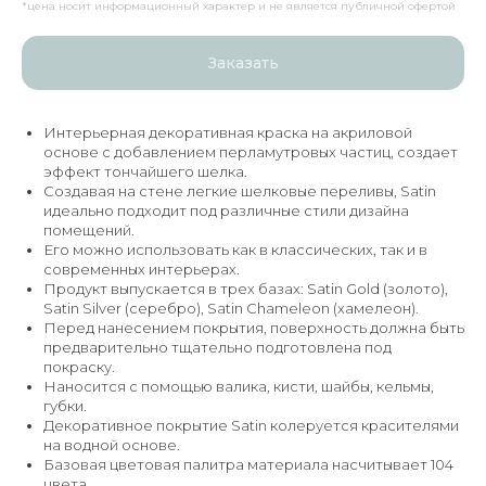
*цена носит информационный характер и не является публичной офертой
Заказать
Интерьерная декоративная краска на акриловой
основе с добавлением перламутровых частиц, создает
эффект тончайшего шелка.
Создавая на стене легкие шелковые переливы, Satin
идеально подходит под различные стили дизайна
помещений.
Его можно использовать как в классических, так и в
современных интерьерах.
Продукт выпускается в трех базах: Satin Gold (золото),
Satin Silver (серебро), Satin Chameleon (хамелеон).
Перед нанесением покрытия, поверхность должна быть
предварительно тщательно подготовлена под
покраску.
Наносится с помощью валика, кисти, шайбы, кельмы,
губки.
Декоративное покрытие Satin колеруется красителями
на водной основе.
Базовая цветовая палитра материала насчитывает 104
цвета.