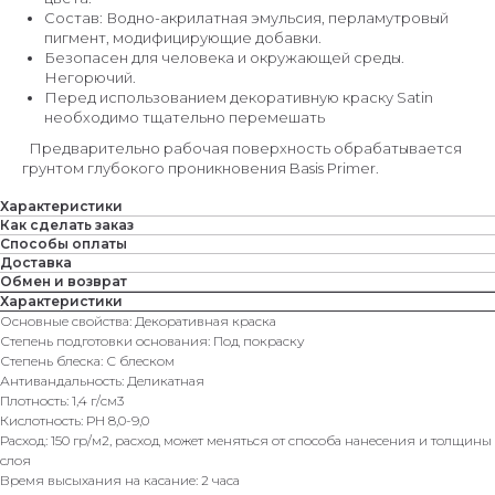
Состав: Водно-акрилатная эмульсия, перламутровый
пигмент, модифицирующие добавки.
Безопасен для человека и окружающей среды.
Негорючий.
Перед использованием декоративную краску Satin
необходимо тщательно перемешать
Предварительно рабочая поверхность обрабатывается
грунтом глубокого проникновения Basis Primer.
Характеристики
Как сделать заказ
Способы оплаты
Доставка
Обмен и возврат
Характеристики
Основные свойства: Декоративная краска
Степень подготовки основания: Под покраску
Степень блеска: С блеском
Антивандальность: Деликатная
Плотность: 1,4 г/см3
Кислотность: РН 8,0-9,0
Расход: 150 гр/м2, расход может меняться от способа нанесения и толщины
слоя
Время высыхания на касание: 2 часа