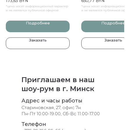
173,63
BYN
650,77
BYN
краска для стен
в наличии
эффектом облачности. 
*цена носит информационный характер
*цена носит информационный 
Серебро.
склад, быст
и не является публичной офертой
и не является публичной офер
разбирают
Подробнее
Подробнее
Заказать
Заказать
Приглашаем в наш
шоу-рум в г. Минск
Адрес и часы работы
Стариновская, 27, офис 7н.
Пн-Пт 10.00-19.00, Сб-Вс 11.00-17.00
Телефон