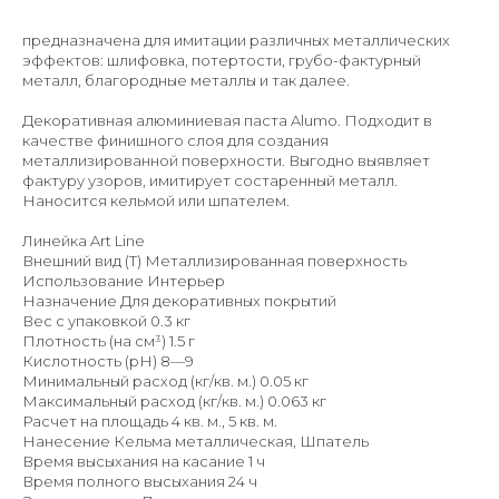
предназначена для имитации различных металлических
эффектов: шлифовка, потертости, грубо-фактурный
металл, благородные металлы и так далее.
Декоративная алюминиевая паста Alumo. Подходит в
качестве финишного слоя для создания
металлизированной поверхности. Выгодно выявляет
фактуру узоров, имитирует состаренный металл.
Наносится кельмой или шпателем.
Линейка Art Line
Внешний вид (T) Металлизированная поверхность
Использование Интерьер
Назначение Для декоративных покрытий
Вес с упаковкой 0.3 кг
Плотность (на см³) 1.5 г
Кислотность (рН) 8—9
Минимальный расход (кг/кв. м.) 0.05 кг
Максимальный расход (кг/кв. м.) 0.063 кг
Расчет на площадь 4 кв. м., 5 кв. м.
Нанесение Кельма металлическая, Шпатель
Время высыхания на касание 1 ч
Время полного высыхания 24 ч