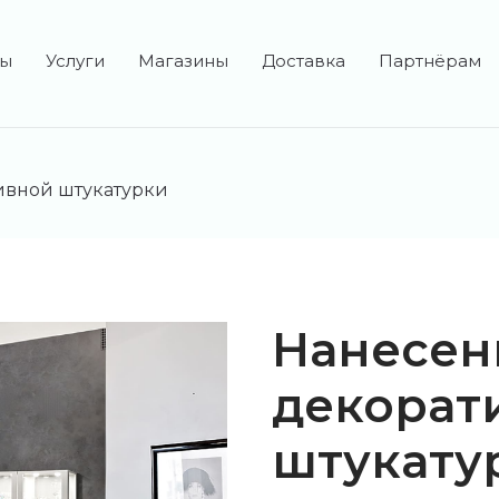
ты
Услуги
Магазины
Доставка
Партнёрам
ивной штукатурки
anors и HYGGE
Нанесен
декорат
штукату