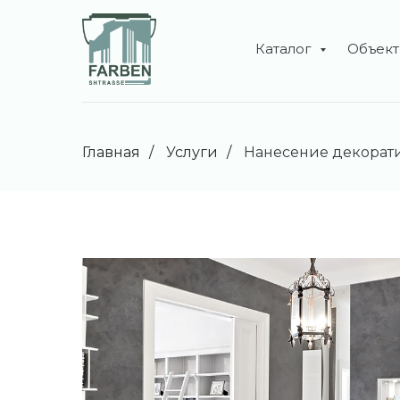
Каталог
Объек
Главная
/
Услуги
/
Нанесение декорат
Дизайнерские краски L