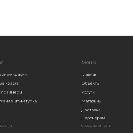
ог
Меню
ерные краски
Главная
ые краски
Объекты
и праймеры
Услуги
ивная штукатурка
Магазины
Доставка
Партнерам
ики
ВОЗВРАТ
СПОСОБЫ ОПЛАТЫ